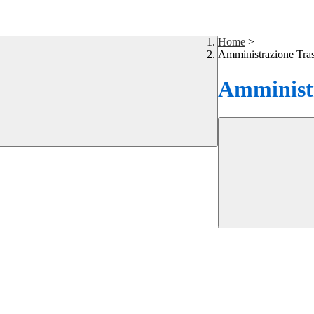
Home
>
Amministrazione Tra
Amministr