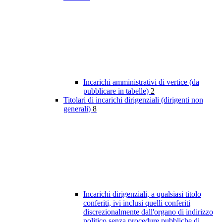
Incarichi amministrativi di vertice (da
pubblicare in tabelle)
2
Titolari di incarichi dirigenziali (dirigenti non
generali)
8
Incarichi dirigenziali, a qualsiasi titolo
conferiti, ivi inclusi quelli conferiti
discrezionalmente dall'organo di indirizzo
politico senza procedure pubbliche di