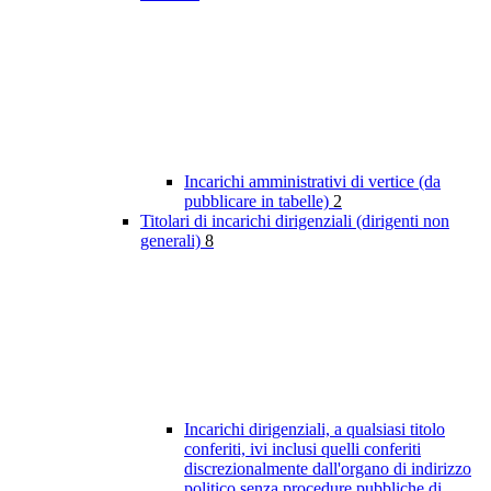
Incarichi amministrativi di vertice (da
pubblicare in tabelle)
2
Titolari di incarichi dirigenziali (dirigenti non
generali)
8
Incarichi dirigenziali, a qualsiasi titolo
conferiti, ivi inclusi quelli conferiti
discrezionalmente dall'organo di indirizzo
politico senza procedure pubbliche di