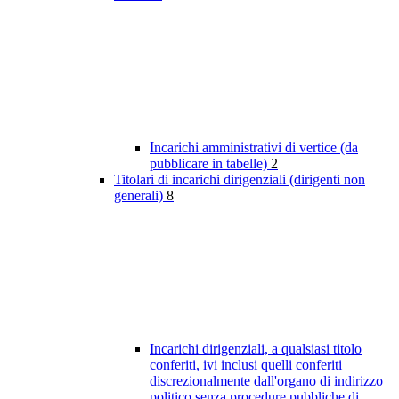
Incarichi amministrativi di vertice (da
pubblicare in tabelle)
2
Titolari di incarichi dirigenziali (dirigenti non
generali)
8
Incarichi dirigenziali, a qualsiasi titolo
conferiti, ivi inclusi quelli conferiti
discrezionalmente dall'organo di indirizzo
politico senza procedure pubbliche di