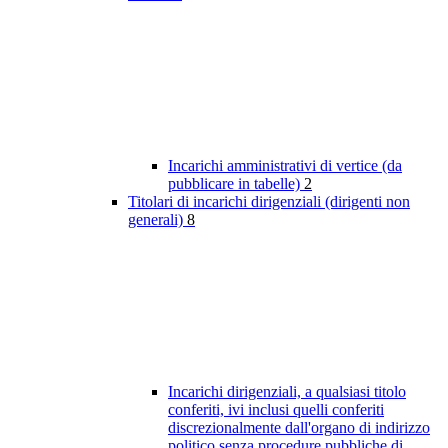
Incarichi amministrativi di vertice (da
pubblicare in tabelle)
2
Titolari di incarichi dirigenziali (dirigenti non
generali)
8
Incarichi dirigenziali, a qualsiasi titolo
conferiti, ivi inclusi quelli conferiti
discrezionalmente dall'organo di indirizzo
politico senza procedure pubbliche di