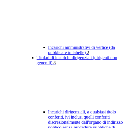
Incarichi amministrativi di vertice (da
pubblicare in tabelle)
2
Titolari di incarichi dirigenziali (dirigenti non
generali)
8
Incarichi dirigenziali, a qualsiasi titolo
conferiti, ivi inclusi quelli conferiti
discrezionalmente dall'organo di indirizzo
politico senza procedure pubbliche di