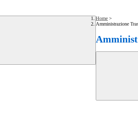
Home
>
Amministrazione Tra
Amministr