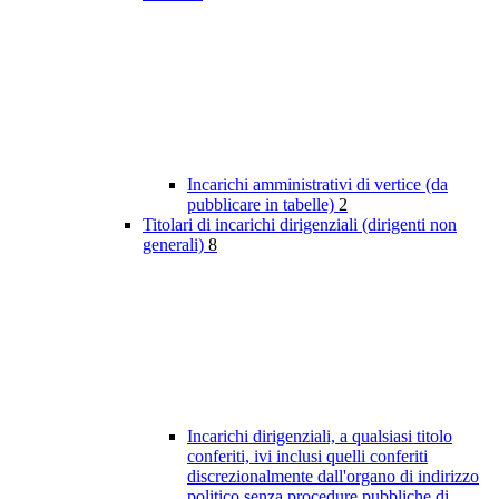
Incarichi amministrativi di vertice (da
pubblicare in tabelle)
2
Titolari di incarichi dirigenziali (dirigenti non
generali)
8
Incarichi dirigenziali, a qualsiasi titolo
conferiti, ivi inclusi quelli conferiti
discrezionalmente dall'organo di indirizzo
politico senza procedure pubbliche di