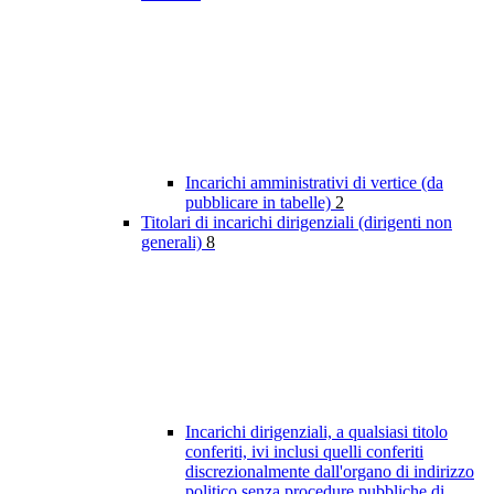
Incarichi amministrativi di vertice (da
pubblicare in tabelle)
2
Titolari di incarichi dirigenziali (dirigenti non
generali)
8
Incarichi dirigenziali, a qualsiasi titolo
conferiti, ivi inclusi quelli conferiti
discrezionalmente dall'organo di indirizzo
politico senza procedure pubbliche di