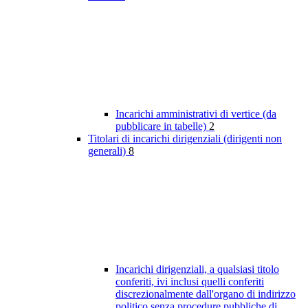
Incarichi amministrativi di vertice (da
pubblicare in tabelle)
2
Titolari di incarichi dirigenziali (dirigenti non
generali)
8
Incarichi dirigenziali, a qualsiasi titolo
conferiti, ivi inclusi quelli conferiti
discrezionalmente dall'organo di indirizzo
politico senza procedure pubbliche di