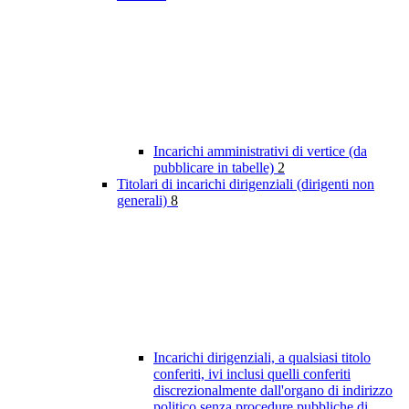
Incarichi amministrativi di vertice (da
pubblicare in tabelle)
2
Titolari di incarichi dirigenziali (dirigenti non
generali)
8
Incarichi dirigenziali, a qualsiasi titolo
conferiti, ivi inclusi quelli conferiti
discrezionalmente dall'organo di indirizzo
politico senza procedure pubbliche di