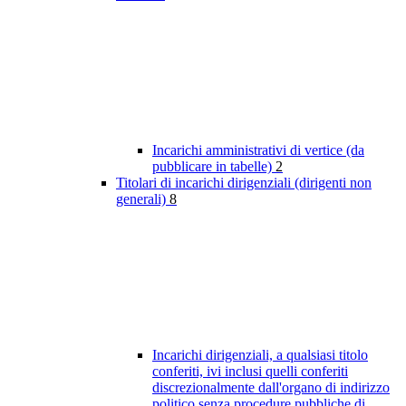
Incarichi amministrativi di vertice (da
pubblicare in tabelle)
2
Titolari di incarichi dirigenziali (dirigenti non
generali)
8
Incarichi dirigenziali, a qualsiasi titolo
conferiti, ivi inclusi quelli conferiti
discrezionalmente dall'organo di indirizzo
politico senza procedure pubbliche di