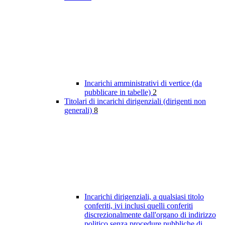
Incarichi amministrativi di vertice (da
pubblicare in tabelle)
2
Titolari di incarichi dirigenziali (dirigenti non
generali)
8
Incarichi dirigenziali, a qualsiasi titolo
conferiti, ivi inclusi quelli conferiti
discrezionalmente dall'organo di indirizzo
politico senza procedure pubbliche di