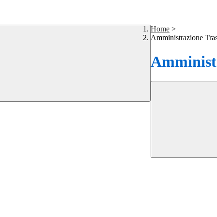
Home
>
Amministrazione Tra
Amministr