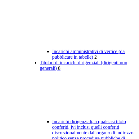
Incarichi amministrativi di vertice (da
pubblicare in tabelle)
2
Titolari di incarichi dirigenziali (dirigenti non
generali)
8
Incarichi dirigenziali, a qualsiasi titolo
conferiti, ivi inclusi quelli conferiti
discrezionalmente dall'organo di indirizzo
politico senza procedure pubbliche di