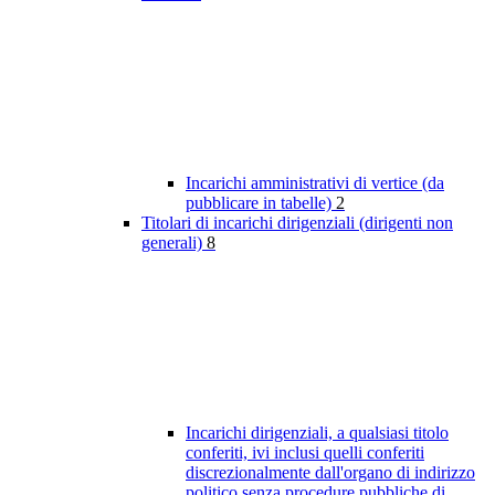
Incarichi amministrativi di vertice (da
pubblicare in tabelle)
2
Titolari di incarichi dirigenziali (dirigenti non
generali)
8
Incarichi dirigenziali, a qualsiasi titolo
conferiti, ivi inclusi quelli conferiti
discrezionalmente dall'organo di indirizzo
politico senza procedure pubbliche di