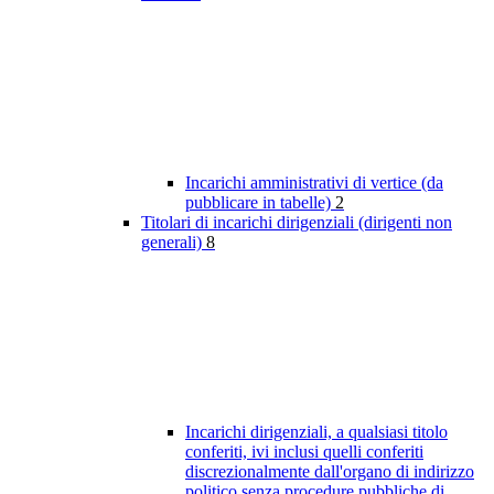
Incarichi amministrativi di vertice (da
pubblicare in tabelle)
2
Titolari di incarichi dirigenziali (dirigenti non
generali)
8
Incarichi dirigenziali, a qualsiasi titolo
conferiti, ivi inclusi quelli conferiti
discrezionalmente dall'organo di indirizzo
politico senza procedure pubbliche di