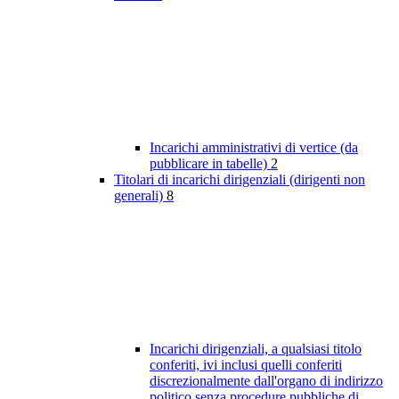
Incarichi amministrativi di vertice (da
pubblicare in tabelle)
2
Titolari di incarichi dirigenziali (dirigenti non
generali)
8
Incarichi dirigenziali, a qualsiasi titolo
conferiti, ivi inclusi quelli conferiti
discrezionalmente dall'organo di indirizzo
politico senza procedure pubbliche di