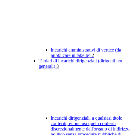
Incarichi amministrativi di vertice (da
pubblicare in tabelle)
2
Titolari di incarichi dirigenziali (dirigenti non
generali)
8
Incarichi dirigenziali, a qualsiasi titolo
conferiti, ivi inclusi quelli conferiti
discrezionalmente dall'organo di indirizzo
politico senza procedure pubbliche di