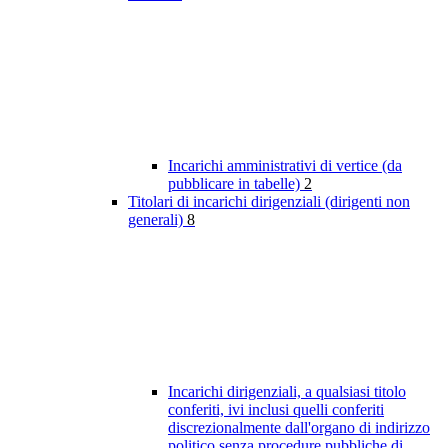
Incarichi amministrativi di vertice (da
pubblicare in tabelle)
2
Titolari di incarichi dirigenziali (dirigenti non
generali)
8
Incarichi dirigenziali, a qualsiasi titolo
conferiti, ivi inclusi quelli conferiti
discrezionalmente dall'organo di indirizzo
politico senza procedure pubbliche di