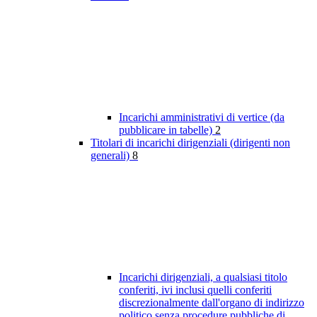
Incarichi amministrativi di vertice (da
pubblicare in tabelle)
2
Titolari di incarichi dirigenziali (dirigenti non
generali)
8
Incarichi dirigenziali, a qualsiasi titolo
conferiti, ivi inclusi quelli conferiti
discrezionalmente dall'organo di indirizzo
politico senza procedure pubbliche di