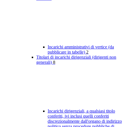
Incarichi amministrativi di vertice (da
pubblicare in tabelle)
2
Titolari di incarichi dirigenziali (dirigenti non
generali)
8
Incarichi dirigenziali, a qualsiasi titolo
conferiti, ivi inclusi quelli conferiti
discrezionalmente dall'organo di indirizzo
politico senza procedure pubbliche di