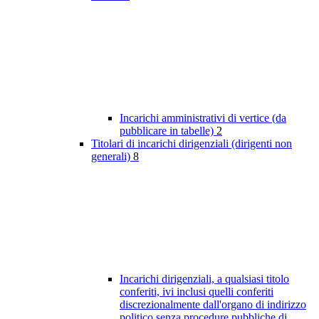
Incarichi amministrativi di vertice (da
pubblicare in tabelle)
2
Titolari di incarichi dirigenziali (dirigenti non
generali)
8
Incarichi dirigenziali, a qualsiasi titolo
conferiti, ivi inclusi quelli conferiti
discrezionalmente dall'organo di indirizzo
politico senza procedure pubbliche di