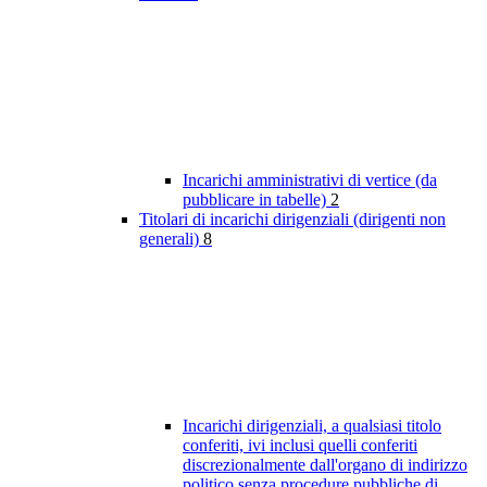
Incarichi amministrativi di vertice (da
pubblicare in tabelle)
2
Titolari di incarichi dirigenziali (dirigenti non
generali)
8
Incarichi dirigenziali, a qualsiasi titolo
conferiti, ivi inclusi quelli conferiti
discrezionalmente dall'organo di indirizzo
politico senza procedure pubbliche di