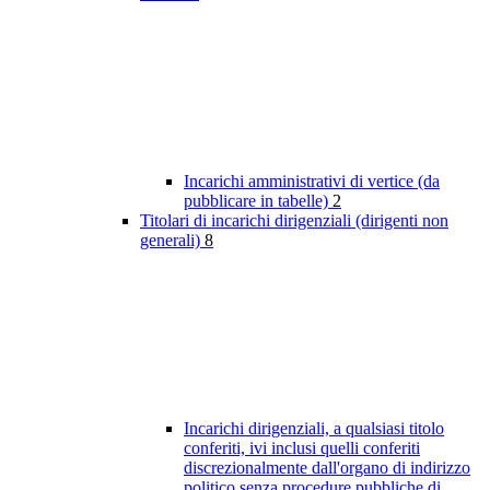
Incarichi amministrativi di vertice (da
pubblicare in tabelle)
2
Titolari di incarichi dirigenziali (dirigenti non
generali)
8
Incarichi dirigenziali, a qualsiasi titolo
conferiti, ivi inclusi quelli conferiti
discrezionalmente dall'organo di indirizzo
politico senza procedure pubbliche di