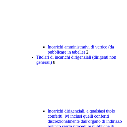
Incarichi amministrativi di vertice (da
pubblicare in tabelle)
2
Titolari di incarichi dirigenziali (dirigenti non
generali)
8
Incarichi dirigenziali, a qualsiasi titolo
conferiti, ivi inclusi quelli conferiti
discrezionalmente dall'organo di indirizzo
politico senza procedure pubbliche di