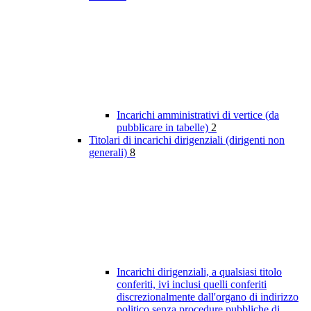
Incarichi amministrativi di vertice (da
pubblicare in tabelle)
2
Titolari di incarichi dirigenziali (dirigenti non
generali)
8
Incarichi dirigenziali, a qualsiasi titolo
conferiti, ivi inclusi quelli conferiti
discrezionalmente dall'organo di indirizzo
politico senza procedure pubbliche di