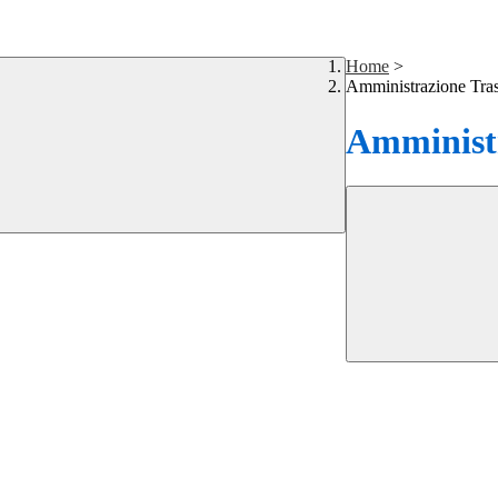
Home
>
Amministrazione Tra
Amministr