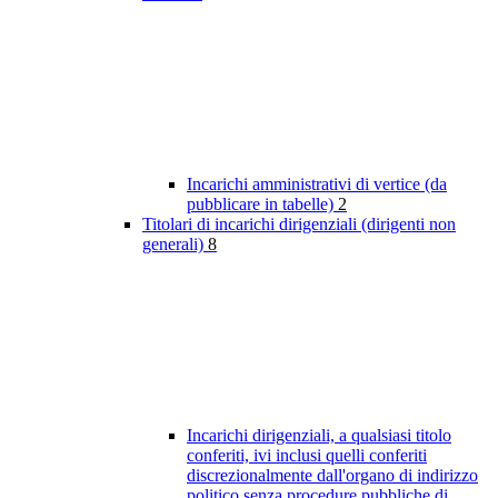
Incarichi amministrativi di vertice (da
pubblicare in tabelle)
2
Titolari di incarichi dirigenziali (dirigenti non
generali)
8
Incarichi dirigenziali, a qualsiasi titolo
conferiti, ivi inclusi quelli conferiti
discrezionalmente dall'organo di indirizzo
politico senza procedure pubbliche di