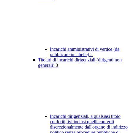
Incarichi amministrativi di vertice (da
pubblicare in tabelle)
2
Titolari di incarichi dirigenziali (dirigenti non
generali)
8
Incarichi dirigenziali, a qualsiasi titolo
conferiti, ivi inclusi quelli conferiti
discrezionalmente dall'organo di indirizzo
politico senza procedure pubbliche di