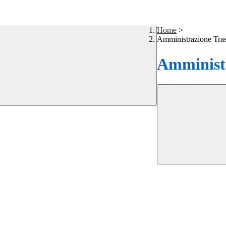
Home
>
Amministrazione Tra
Amministr