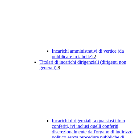
Incarichi amministrativi di vertice (da
pubblicare in tabelle)
2
Titolari di incarichi dirigenziali (dirigenti non
generali)
8
Incarichi dirigenziali, a qualsiasi titolo
conferiti, ivi inclusi quelli conferiti
discrezionalmente dall'organo di indirizzo
politico senza procedure pubbliche di