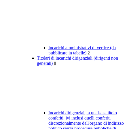
Incarichi amministrativi di vertice (da
pubblicare in tabelle)
2
Titolari di incarichi dirigenziali (dirigenti non
generali)
8
Incarichi dirigenziali, a qualsiasi titolo
conferiti, ivi inclusi quelli conferiti
discrezionalmente dall'organo di indirizzo
politico senza procedure pubbliche di