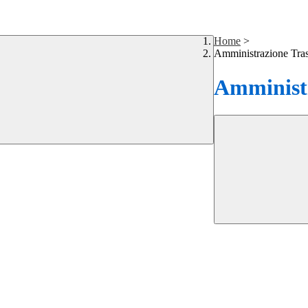
Home
>
Amministrazione Tra
Amministr