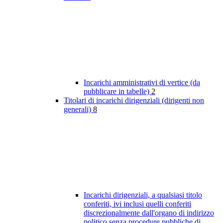
Incarichi amministrativi di vertice (da
pubblicare in tabelle)
2
Titolari di incarichi dirigenziali (dirigenti non
generali)
8
Incarichi dirigenziali, a qualsiasi titolo
conferiti, ivi inclusi quelli conferiti
discrezionalmente dall'organo di indirizzo
politico senza procedure pubbliche di