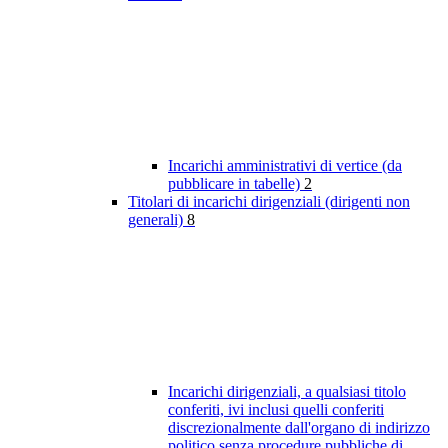
Incarichi amministrativi di vertice (da
pubblicare in tabelle)
2
Titolari di incarichi dirigenziali (dirigenti non
generali)
8
Incarichi dirigenziali, a qualsiasi titolo
conferiti, ivi inclusi quelli conferiti
discrezionalmente dall'organo di indirizzo
politico senza procedure pubbliche di