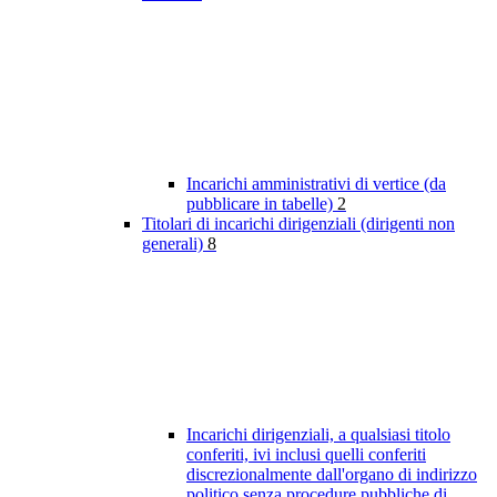
Incarichi amministrativi di vertice (da
pubblicare in tabelle)
2
Titolari di incarichi dirigenziali (dirigenti non
generali)
8
Incarichi dirigenziali, a qualsiasi titolo
conferiti, ivi inclusi quelli conferiti
discrezionalmente dall'organo di indirizzo
politico senza procedure pubbliche di