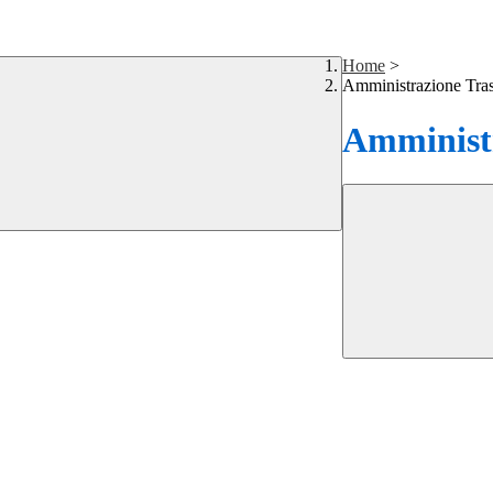
Home
>
Amministrazione Tra
Amministr