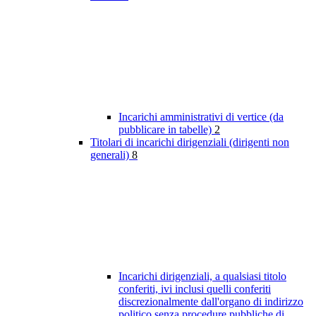
Incarichi amministrativi di vertice (da
pubblicare in tabelle)
2
Titolari di incarichi dirigenziali (dirigenti non
generali)
8
Incarichi dirigenziali, a qualsiasi titolo
conferiti, ivi inclusi quelli conferiti
discrezionalmente dall'organo di indirizzo
politico senza procedure pubbliche di