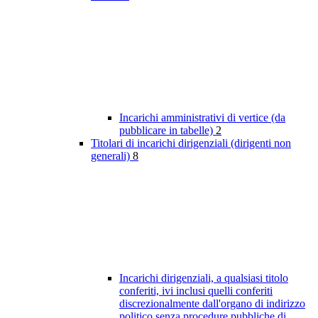
Incarichi amministrativi di vertice (da
pubblicare in tabelle)
2
Titolari di incarichi dirigenziali (dirigenti non
generali)
8
Incarichi dirigenziali, a qualsiasi titolo
conferiti, ivi inclusi quelli conferiti
discrezionalmente dall'organo di indirizzo
politico senza procedure pubbliche di