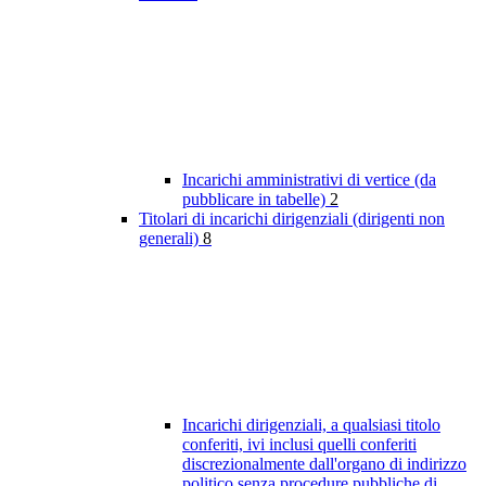
Incarichi amministrativi di vertice (da
pubblicare in tabelle)
2
Titolari di incarichi dirigenziali (dirigenti non
generali)
8
Incarichi dirigenziali, a qualsiasi titolo
conferiti, ivi inclusi quelli conferiti
discrezionalmente dall'organo di indirizzo
politico senza procedure pubbliche di