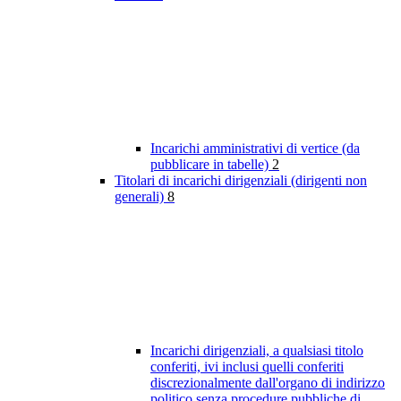
Incarichi amministrativi di vertice (da
pubblicare in tabelle)
2
Titolari di incarichi dirigenziali (dirigenti non
generali)
8
Incarichi dirigenziali, a qualsiasi titolo
conferiti, ivi inclusi quelli conferiti
discrezionalmente dall'organo di indirizzo
politico senza procedure pubbliche di