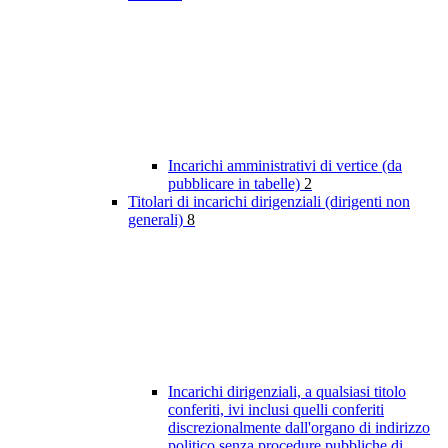
Incarichi amministrativi di vertice (da
pubblicare in tabelle)
2
Titolari di incarichi dirigenziali (dirigenti non
generali)
8
Incarichi dirigenziali, a qualsiasi titolo
conferiti, ivi inclusi quelli conferiti
discrezionalmente dall'organo di indirizzo
politico senza procedure pubbliche di