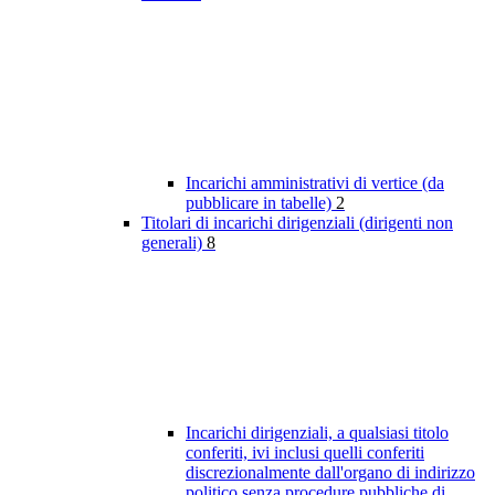
Incarichi amministrativi di vertice (da
pubblicare in tabelle)
2
Titolari di incarichi dirigenziali (dirigenti non
generali)
8
Incarichi dirigenziali, a qualsiasi titolo
conferiti, ivi inclusi quelli conferiti
discrezionalmente dall'organo di indirizzo
politico senza procedure pubbliche di