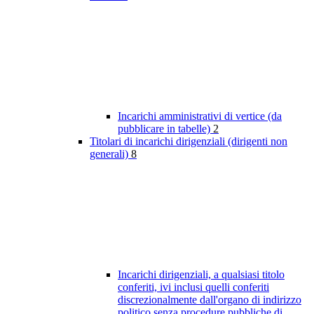
Incarichi amministrativi di vertice (da
pubblicare in tabelle)
2
Titolari di incarichi dirigenziali (dirigenti non
generali)
8
Incarichi dirigenziali, a qualsiasi titolo
conferiti, ivi inclusi quelli conferiti
discrezionalmente dall'organo di indirizzo
politico senza procedure pubbliche di