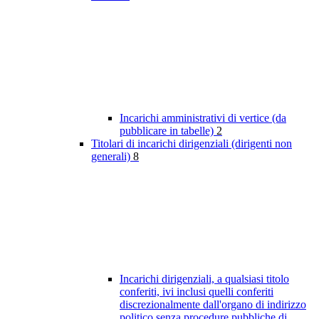
Incarichi amministrativi di vertice (da
pubblicare in tabelle)
2
Titolari di incarichi dirigenziali (dirigenti non
generali)
8
Incarichi dirigenziali, a qualsiasi titolo
conferiti, ivi inclusi quelli conferiti
discrezionalmente dall'organo di indirizzo
politico senza procedure pubbliche di