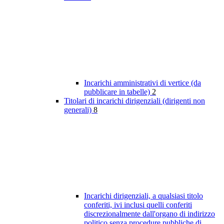
Incarichi amministrativi di vertice (da
pubblicare in tabelle)
2
Titolari di incarichi dirigenziali (dirigenti non
generali)
8
Incarichi dirigenziali, a qualsiasi titolo
conferiti, ivi inclusi quelli conferiti
discrezionalmente dall'organo di indirizzo
politico senza procedure pubbliche di