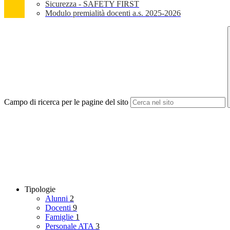
Sicurezza - SAFETY FIRST
Modulo premialità docenti a.s. 2025-2026
Campo di ricerca per le pagine del sito
Tipologie
Alunni
2
Docenti
9
Famiglie
1
Personale ATA
3