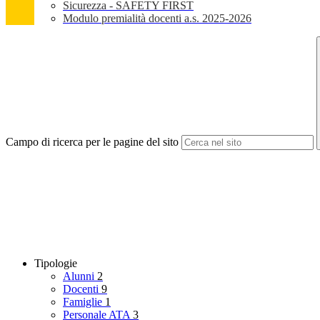
Sicurezza - SAFETY FIRST
Modulo premialità docenti a.s. 2025-2026
Campo di ricerca per le pagine del sito
Tipologie
Alunni
2
Docenti
9
Famiglie
1
Personale ATA
3