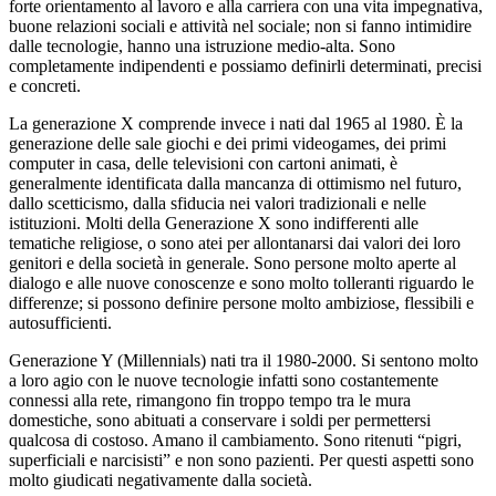
forte orientamento al lavoro e alla carriera con una vita impegnativa,
buone relazioni sociali e attività nel sociale; non si fanno intimidire
dalle tecnologie, hanno una istruzione medio-alta. Sono
completamente indipendenti e possiamo definirli determinati, precisi
e concreti.
La generazione X comprende invece i nati dal 1965 al 1980. È la
generazione delle sale giochi e dei primi videogames, dei primi
computer in casa, delle televisioni con cartoni animati, è
generalmente identificata dalla mancanza di ottimismo nel futuro,
dallo scetticismo, dalla sfiducia nei valori tradizionali e nelle
istituzioni. Molti della Generazione X sono indifferenti alle
tematiche religiose, o sono atei per allontanarsi dai valori dei loro
genitori e della società in generale. Sono persone molto aperte al
dialogo e alle nuove conoscenze e sono molto tolleranti riguardo le
differenze; si possono definire persone molto ambiziose, flessibili e
autosufficienti.
Generazione Y (Millennials) nati tra il 1980-2000. Si sentono molto
a loro agio con le nuove tecnologie infatti sono costantemente
connessi alla rete, rimangono fin troppo tempo tra le mura
domestiche, sono abituati a conservare i soldi per permettersi
qualcosa di costoso. Amano il cambiamento. Sono ritenuti “pigri,
superficiali e narcisisti” e non sono pazienti. Per questi aspetti sono
molto giudicati negativamente dalla società.