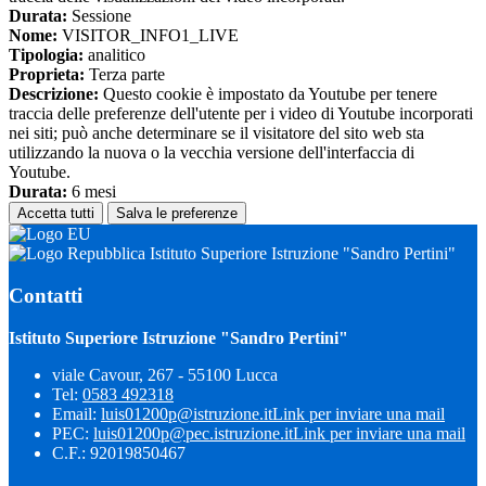
Durata:
Sessione
Nome:
VISITOR_INFO1_LIVE
Tipologia:
analitico
Proprieta:
Terza parte
Descrizione:
Questo cookie è impostato da Youtube per tenere
traccia delle preferenze dell'utente per i video di Youtube incorporati
nei siti; può anche determinare se il visitatore del sito web sta
utilizzando la nuova o la vecchia versione dell'interfaccia di
Youtube.
Durata:
6 mesi
Accetta tutti
Salva le preferenze
Istituto Superiore Istruzione "Sandro Pertini"
Contatti
Istituto Superiore Istruzione "Sandro Pertini"
viale Cavour, 267 - 55100 Lucca
Tel:
0583 492318
Email:
luis01200p@istruzione.it
Link per inviare una mail
PEC:
luis01200p@pec.istruzione.it
Link per inviare una mail
C.F.: 92019850467